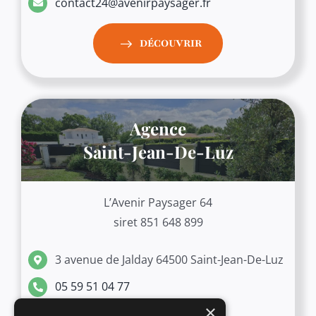
contact24@avenirpaysager.fr
DÉCOUVRIR
Agence
Saint-Jean-De-Luz
L’Avenir Paysager 64
siret 851 648 899
3 avenue de Jalday 64500 Saint-Jean-De-Luz
05 59 51 04 77
×
contact64@avenirpaysager.fr