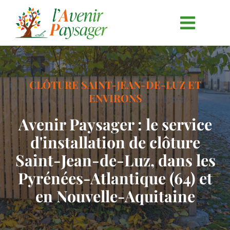
Passer
au
contenu
CLÔTURE SAINT-JEAN-DE-LUZ ET
ENVIRONS
Avenir Paysager : le service
d'installation de clôture
Saint-Jean-de-Luz, dans les
Pyrénées-Atlantique (64) et
en Nouvelle-Aquitaine