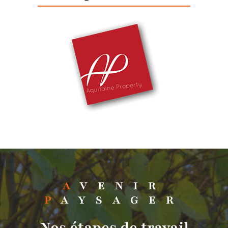
A
VENIR
P
AYSAGER
Nos étapes de travail